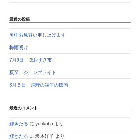
最近の投稿
暑中お見舞い申し上げます
梅雨明け
7月9日 ほおずき市
夏至 ジュンブライト
6月５日 飛騨の端午の節句
最近のコメント
鯉きたる
に
yuhkobo
より
鯉きたる
に
坂本洋子
より