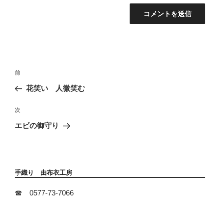
投
前
前
稿
の
花笑い 人微笑む
ナ
投
ビ
稿
次
次
ゲ
の
ー
エビの御守り
投
シ
稿
ョ
ン
手織り 由布衣工房
☎ 0577-73-7066