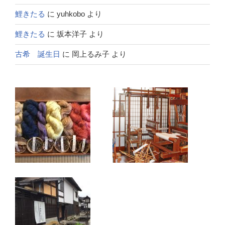
鯉きたる
に
yuhkobo
より
鯉きたる
に
坂本洋子
より
古希 誕生日
に
岡上るみ子
より