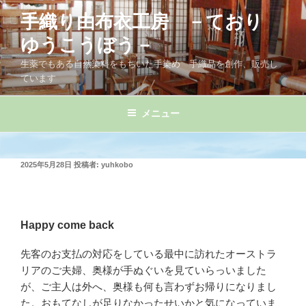
コ
手織り由布衣工房 －ており
ン
テ
ゆうこうぼう－
ン
生薬でもある自然染料をもちいた手染め 手織品を創作、販売し
ツ
ています
へ
ス
メニュー
キ
ッ
プ
投
2025年5月28日
投稿者:
yuhkobo
稿
日:
Happy come back
先客のお支払の対応をしている最中に訪れたオーストラ
リアのご夫婦、奥様が手ぬぐいを見ていらっいました
が、ご主人は外へ、奥様も何も言わずお帰りになりまし
た。おもてなしが足りなかったせいかと気になっていま