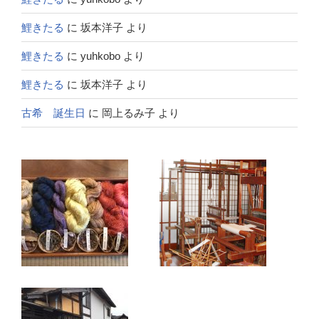
鯉きたる
に
坂本洋子
より
鯉きたる
に
yuhkobo
より
鯉きたる
に
坂本洋子
より
古希 誕生日
に
岡上るみ子
より