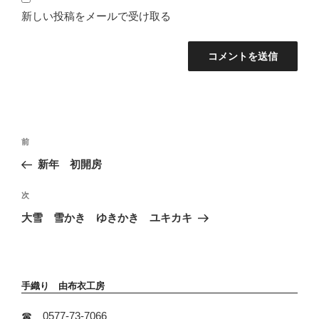
新しい投稿をメールで受け取る
投
前
前
稿
の
新年 初開房
ナ
投
ビ
稿
次
次
ゲ
の
ー
大雪 雪かき ゆきかき ユキカキ
投
シ
稿
ョ
ン
手織り 由布衣工房
☎ 0577-73-7066