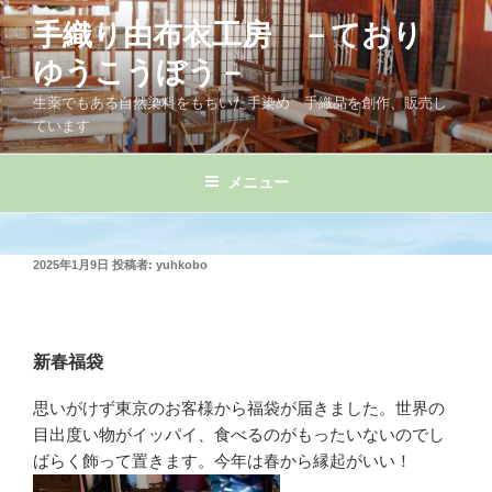
コ
手織り由布衣工房 －ており
ン
テ
ゆうこうぼう－
ン
生薬でもある自然染料をもちいた手染め 手織品を創作、販売し
ツ
ています
へ
ス
メニュー
キ
ッ
プ
投
2025年1月9日
投稿者:
yuhkobo
稿
日:
新春福袋
思いがけず東京のお客様から福袋が届きました。世界の
目出度い物がイッパイ、食べるのがもったいないのでし
ばらく飾って置きます。今年は春から縁起がいい！