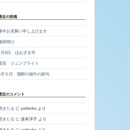
最近の投稿
暑中お見舞い申し上げます
梅雨明け
7月9日 ほおずき市
夏至 ジュンブライト
6月５日 飛騨の端午の節句
最近のコメント
鯉きたる
に
yuhkobo
より
鯉きたる
に
坂本洋子
より
鯉きたる
に
yuhkobo
より