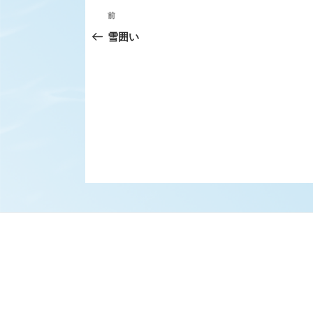
投
前
前
稿
の
雪囲い
ナ
投
ビ
稿
ゲ
ー
シ
ョ
ン