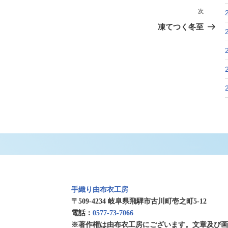
次
次
の
凍てつく冬至
投
稿
手織り由布衣工房
〒509-4234 岐阜県飛騨市古川町壱之町5-12
電話：
0577-73-7066
※著作権は由布衣工房にございます。文章及び