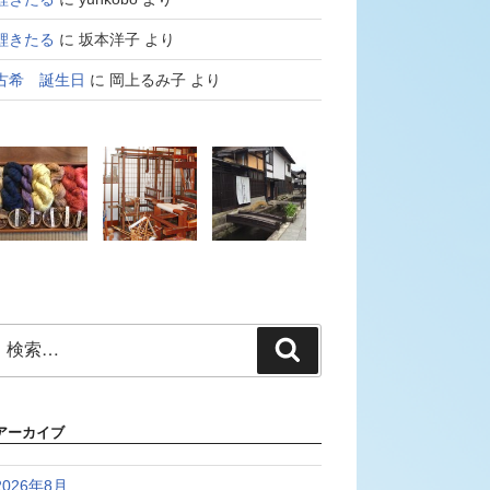
鯉きたる
に
坂本洋子
より
古希 誕生日
に
岡上るみ子
より
検
検
索:
索
アーカイブ
2026年8月