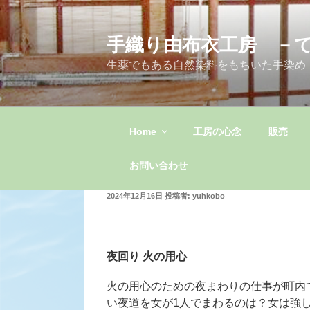
コ
ン
手織り由布衣工房 －
テ
ン
生薬でもある自然染料をもちいた手染め
ツ
へ
ス
キ
Home
工房の心念
販売
ッ
プ
お問い合わせ
投
2024年12月16日
投稿者:
yuhkobo
稿
日:
夜回り 火の用心
火の用心のための夜まわりの仕事が町内
い夜道を女が1人でまわるのは？女は強