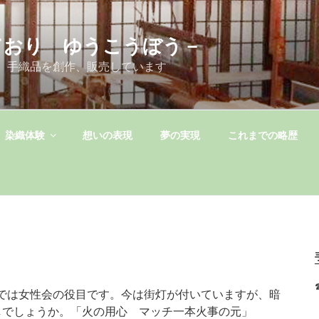
ており ゆうこうぼう－
 手織品を創作、販売しています
染織体験
想いの表現
夢の実現
これまでの略歴
では女性会の役目です。今は街灯が付いていますが、暗
しでしょうか。「火の用心 マッチ一本火事の元」