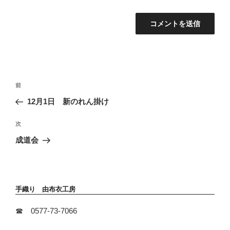
投
前
前
稿
の
12月1日 新のれん掛け
ナ
投
ビ
稿
次
次
ゲ
の
ー
成道会
投
シ
稿
ョ
ン
手織り 由布衣工房
☎ 0577-73-7066