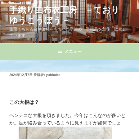
コ
手織り由布衣工房 －ており
ン
テ
ゆうこうぼう－
ン
生薬でもある自然染料をもちいた手染め 手織品を創作、販売し
ツ
ています
へ
ス
メニュー
キ
ッ
プ
投
2024年12月7日
投稿者:
yuhkobo
稿
日:
この大根は？
ヘンテコな大根を頂きました。今年はこんなのが多いと
か。足が絡み合っているように見えますが如何でしょ