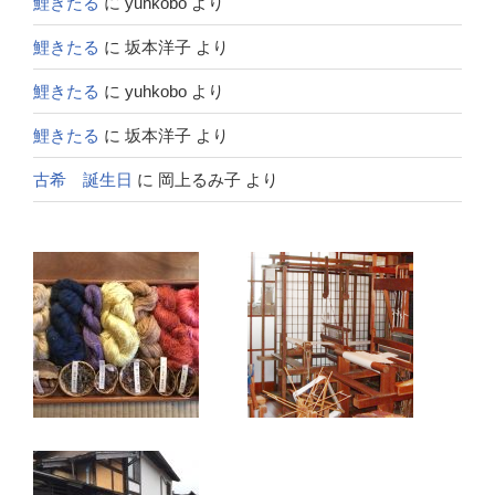
鯉きたる
に
yuhkobo
より
鯉きたる
に
坂本洋子
より
鯉きたる
に
yuhkobo
より
鯉きたる
に
坂本洋子
より
古希 誕生日
に
岡上るみ子
より