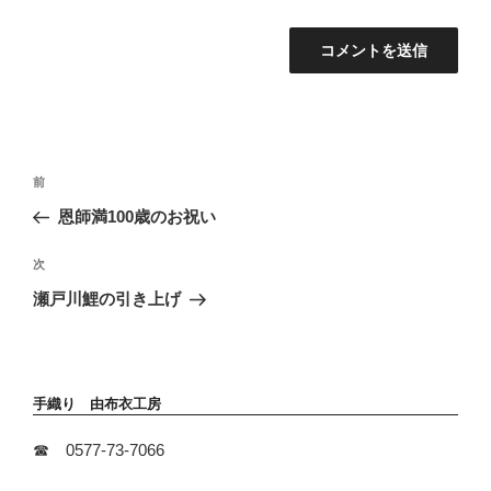
投
前
前
稿
の
恩師満100歳のお祝い
ナ
投
ビ
稿
次
次
ゲ
の
ー
瀬戸川鯉の引き上げ
投
シ
稿
ョ
ン
手織り 由布衣工房
☎ 0577-73-7066