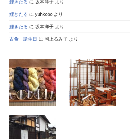
鯉きたる
に
坂本洋子
より
鯉きたる
に
yuhkobo
より
鯉きたる
に
坂本洋子
より
古希 誕生日
に
岡上るみ子
より