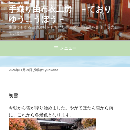
コ
手織り由布衣工房 －ており
ン
テ
ゆうこうぼう－
ン
生薬でもある自然染料をもちいた手染め 手織品を創作、販売し
ツ
ています
へ
ス
メニュー
キ
ッ
プ
投
2024年11月29日
投稿者:
yuhkobo
稿
日:
初雪
今朝から雪が降り始めました。やがてぼたん雪から雨
に、これから冬景色となります。