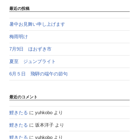
最近の投稿
暑中お見舞い申し上げます
梅雨明け
7月9日 ほおずき市
夏至 ジュンブライト
6月５日 飛騨の端午の節句
最近のコメント
鯉きたる
に
yuhkobo
より
鯉きたる
に
坂本洋子
より
鯉きたる
に
yuhkobo
より