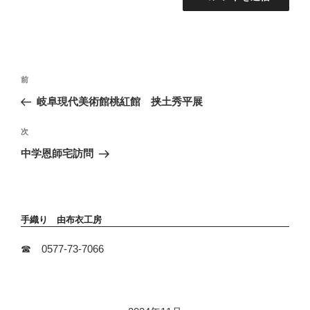
投
前
前
稿
の
岐阜現代美術館桃紅館 挟土秀平展
ナ
投
ビ
稿
次
次
ゲ
の
ー
中学恩師宅訪問
投
シ
稿
ョ
ン
手織り 由布衣工房
☎ 0577-73-7066