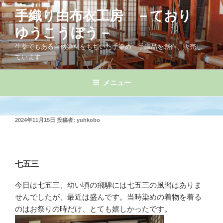
コ
手織り由布衣工房 －ており
ン
テ
ゆうこうぼう－
ン
生薬でもある自然染料をもちいた手染め 手織品を創作、販売し
ツ
ています
へ
ス
メニュー
キ
ッ
プ
投
2024年11月15日
投稿者:
yuhkobo
稿
日:
七五三
今日は七五三、幼い頃の飛騨には七五三の風習はありま
せんでしたが、最近は盛んです。当時染めの着物を着る
のはお祭りの時だけ、とても嬉しかったです。