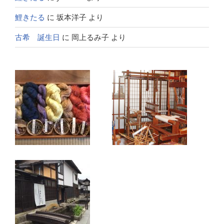
鯉きたる
に
坂本洋子
より
古希 誕生日
に
岡上るみ子
より