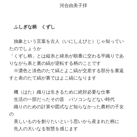
河合由美子拝
ふしぎな柄 くずし
抽象という言葉を古人（いにしえびと）じゃ知ってい
たのでしょうか
「くずし柄」とは縦糸と緯糸が順番に交わる平織りであ
りながら表と裏の縞が逆転する柄のことです
※濃色と淡色のたて縞とよこ縞が交差する部分を裏返
すと表のたて縞が裏ではよこ縞になります
機（はた）織りは生きるために絶対必要な仕事
生活の一部だったその昔 パソコンなどない時代
織りのための計算や図式など知らなかった農村の子女
の
美しいものを創りたいという思いから産まれた柄に
先人の大いなる智慧を感じます