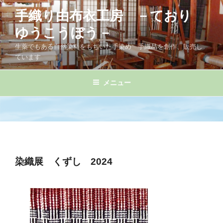
コ
手織り由布衣工房 －ており
ン
テ
ゆうこうぼう－
ン
生薬でもある自然染料をもちいた手染め 手織品を創作、販売し
ツ
ています
へ
ス
メニュー
キ
ッ
プ
染織展 くずし 2024