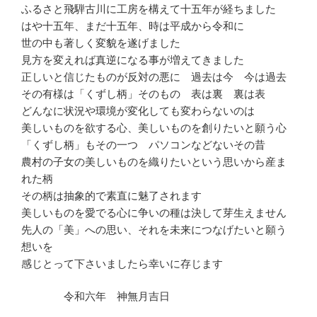
ふるさと飛騨古川に工房を構えて十五年が経ちました
はや十五年、まだ十五年、時は平成から令和に
世の中も著しく変貌を遂げました
見方を変えれば真逆になる事が増えてきました
正しいと信じたものが反対の悪に 過去は今 今は過去
その有様は「くずし柄」そのもの 表は裏 裏は表
どんなに状況や環境が変化しても変わらないのは
美しいものを欲する心、美しいものを創りたいと願う心
「くずし柄」もその一つ パソコンなどないその昔
農村の子女の美しいものを織りたいという思いから産ま
れた柄
その柄は抽象的で素直に魅了されます
美しいものを愛でる心に争いの種は決して芽生えません
先人の「美」への思い、それを未来につなげたいと願う
想いを
感じとって下さいましたら幸いに存じます
令和六年 神無月吉日