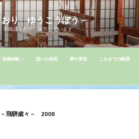
ており ゆうこうぼう－
 手織品を創作、販売しています
染織体験
想いの表現
夢の実現
これまでの略歴
－飛騨歳々－ 2008