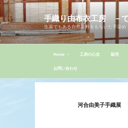
コ
ン
手織り由布衣工房 －
テ
ン
生薬でもある自然染料をもちいた手染め
ツ
へ
ス
キ
Home
工房の心念
販売
ッ
プ
お問い合わせ
河合由美子手織展 